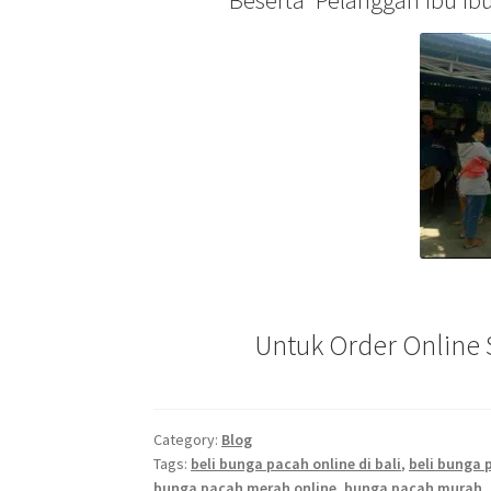
Untuk Order Online
Category:
Blog
Tags:
beli bunga pacah online di bali
,
beli bunga 
bunga pacah merah online
,
bunga pacah murah
,