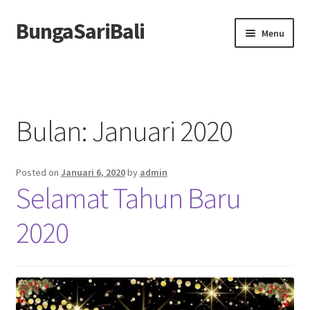
BungaSariBali
Skip
Skip
Menu
to
to
navigation
content
Home
Profile
Bulan:
Januari 2020
Order
Posted on
Januari 6, 2020
by
admin
Berita
Selamat Tahun Baru
2020