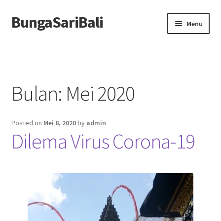
BungaSariBali
Skip
Skip
Menu
to
to
navigation
content
Home
Profile
Bulan:
Mei 2020
Order
Posted on
Mei 8, 2020
by
admin
Berita
Dilema Virus Corona-19