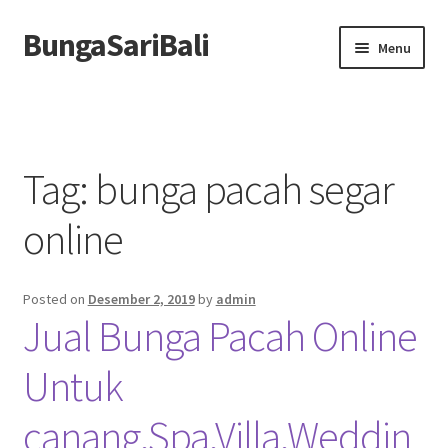
BungaSariBali
Skip
Skip
Menu
to
to
navigation
content
Home
Profile
Tag:
bunga pacah segar
Order
online
Berita
Posted on
Desember 2, 2019
by
admin
Jual Bunga Pacah Online
Untuk
canang,Spa,Villa,Weddin