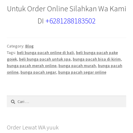
Untuk Order Online Silahkan Wa Kami
DI
+6281288183502
Category:
Blog
Tags:
beli bunga pacah online di bali
,
beli bunga pacah pake
gojek
,
beli bunga pacah untuk spa
,
bunga pacah bisa di kirim
,
bunga pacah merah online
,
bunga pacah murah
,
bunga pacah
online
,
bunga pacah segar
,
bunga pacah segar online
Cari
untuk:
Order Lewat WA yuuk