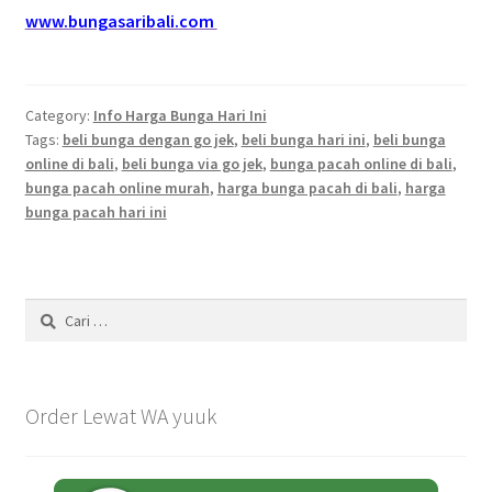
www.bungasaribali.com
Category:
Info Harga Bunga Hari Ini
Tags:
beli bunga dengan go jek
,
beli bunga hari ini
,
beli bunga
online di bali
,
beli bunga via go jek
,
bunga pacah online di bali
,
bunga pacah online murah
,
harga bunga pacah di bali
,
harga
bunga pacah hari ini
Cari
untuk:
Order Lewat WA yuuk