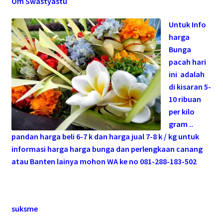
Om Swastyastu
Untuk Info
harga
Bunga
pacah hari
ini adalah
di kisaran 5-
10 ribuan
per kilo
gram ..
pandan harga beli 6-7 k dan harga jual 7-8 k / kg untuk
informasi harga harga bunga dan perlengkaan canang
atau Banten lainya mohon WA ke no 081-288-183-502
suksme