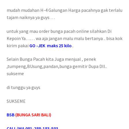
mudah mudahan H-4 Galungan Harga pacahnya gak terlalu
tajam naiknya ya guys …
untuk yang mau order bunga pacah online silahkan Di
Kepoin Ya…… wa aja jangan malu malu bertanya .. bisa kok
kirim pakai
GO -JEK maks 25 kilo
..
Selain Bunga Pacah kita Juga menjual , penek
,tumpeng,BUsung,pandan,bunga gemitir Dupa Dll..
sukseme
di tunggu ya guys
SUKSEME
BSB
(BUNGA SARI BALI)
CALL/WA 081-288-183-503