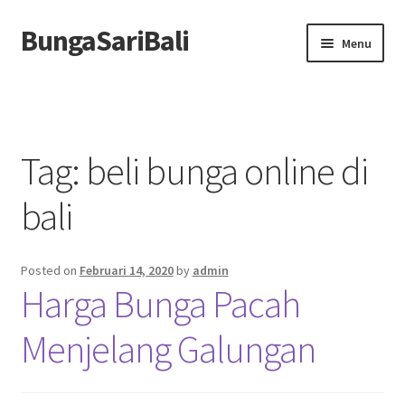
BungaSariBali
Skip
Skip
Menu
to
to
navigation
content
Home
Profile
Tag:
beli bunga online di
Order
bali
Berita
Posted on
Februari 14, 2020
by
admin
Harga Bunga Pacah
Menjelang Galungan