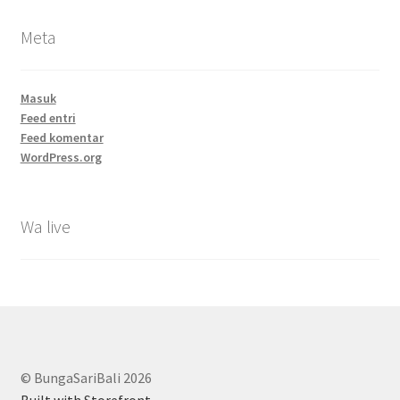
Meta
Masuk
Feed entri
Feed komentar
WordPress.org
Wa live
© BungaSariBali 2026
Built with Storefront
.