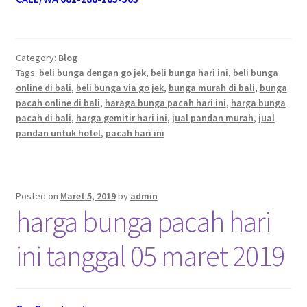
Category:
Blog
Tags:
beli bunga dengan go jek
,
beli bunga hari ini
,
beli bunga
online di bali
,
beli bunga via go jek
,
bunga murah di bali
,
bunga
pacah online di bali
,
haraga bunga pacah hari ini
,
harga bunga
pacah di bali
,
harga gemitir hari ini
,
jual pandan murah
,
jual
pandan untuk hotel
,
pacah hari ini
Posted on
Maret 5, 2019
by
admin
harga bunga pacah hari
ini tanggal 05 maret 2019