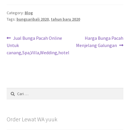
Category:
Blog
Tags:
bungsaribali 2020
,
tahun baru 2020
Navigasi
Previous
Next
Jual Bunga Pacah Online
Harga Bunga Pacah
post:
post:
Untuk
Menjelang Galungan
pos
canang,Spa,Villa,Wedding,hotel
Cari
untuk:
Order Lewat WA yuuk