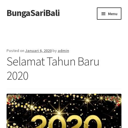
BungaSariBali
Skip
Skip
Menu
to
to
navigation
content
Home
Profile
Posted on
Januari 6, 2020
by
admin
Selamat Tahun Baru
Order
2020
Berita