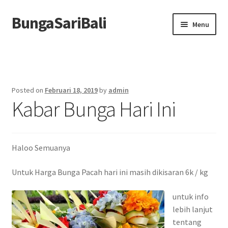
BungaSariBali
Skip
Skip
Menu
to
to
navigation
content
Home
Profile
Posted on
Februari 18, 2019
by
admin
Kabar Bunga Hari Ini
Order
Berita
Haloo Semuanya
Untuk Harga Bunga Pacah hari ini masih dikisaran 6k / kg
untuk info
lebih lanjut
tentang