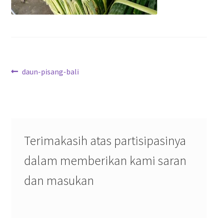
Navigasi
Previous
daun-pisang-bali
post:
pos
Terimakasih atas partisipasinya
dalam memberikan kami saran
dan masukan